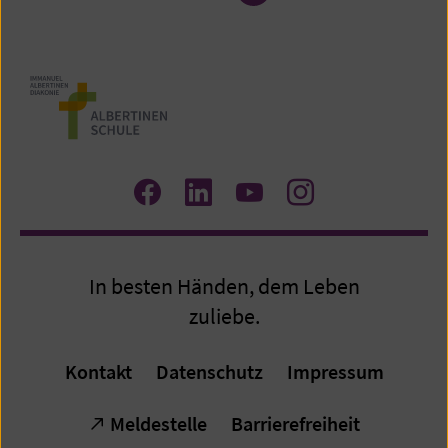
4
von
5
Zum
Zum
Zum
Zum
Facebook
LinkedIn
YouTube
Instagram
Profil
Profil
Profil
Profil
In besten Händen, dem Leben
zuliebe.
Kontakt
Datenschutz
Impressum
Meldestelle
Barrierefreiheit