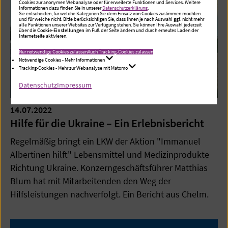
Cookies zur anonymen Webanalyse oder für erweiterte Funktionen und Services. Weitere
Informationen dazu finden Sie in unserer
Datenschutzerklärung
.
Sie entscheiden, für welche Kategorien Sie dem Einsatz von Cookies zustimmen möchten
und für welche nicht. Bitte berücksichtigen Sie, dass Ihnen je nach Auswahl ggf. nicht mehr
alle Funktionen unserer Websites zur Verfügung stehen. Sie können Ihre Auswahl jederzeit
über die
Cookie-Einstellungen
im Fuß der Seite ändern und durch erneutes Laden der
Internetseite aktivieren.
Nur notwendige Cookies zulassen
Auch Tracking-Cookies zulassen
Notwendige Cookies - Mehr Informationen
Tracking-Cookies - Mehr zur Webanalyse mit Matomo
Datenschutz
Impressum
14.07.2022
Hilfe für die Ukraine – Ein Erlebnisbericht
Regelmäßig bringt ein LKW der Aktion "Immanuel
Albertinen hilft" Lebensmittel und Medizinprodukte
Richtung Ukraine. Konzerngeschäftsführer Matthias
Blum hat mit Mitarbeitenden den Weg der
Hilfsleistungen nachverfolgt. Ein Bericht aus Chelm.