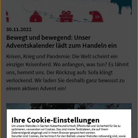
30.11.2022
Bewegt und bewegend: Unser
Adventskalender lädt zum Handeln ein
Krisen, Krieg und Pandemie: Die Welt scheint ein
einziger Krisenherd. Wo anfangen, was tun? Es lähmt
uns, hemmt uns. Der Rückzug aufs Sofa klingt
verlockend. Wir laden Sie deshalb ganz bewusst zu
einem aktiven Advent ein!
Ihre Cookie-Einstellungen
Um unsere Websites in Sachen Nutzerfreundlichkeit, Effektivität und Sicherheit für Sie zu
optimieren, verwenden wir Cookies. Das sind kleine Textdateien, die auf Ihrem
Datenendgerät abgelegt und in Ihrem Browser gespeichert werden.
Darunter sind Cookies, die technisch für den Betrieb unserer Websites notwendig sind, sowie