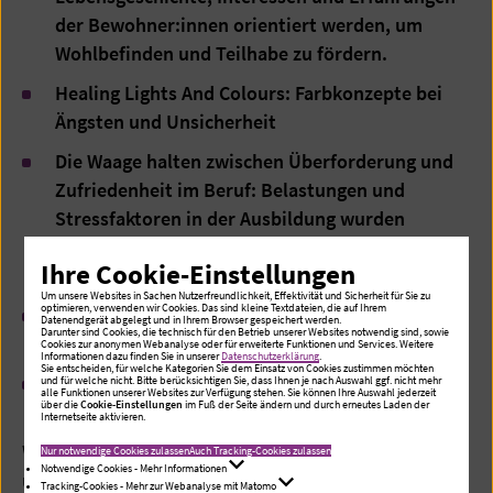
der Bewohner:innen orientiert werden, um
Wohlbefinden und Teilhabe zu fördern.
Healing Lights And Colours: Farbkonzepte bei
Ängsten und Unsicherheit
Die Waage halten zwischen Überforderung und
Zufriedenheit im Beruf: Belastungen und
Stressfaktoren in der Ausbildung wurden
untersucht, um frühzeitig Entlastungsstrategien
Ihre Cookie-Einstellungen
für den Pflegealltag zu entwickeln.
Um unsere Websites in Sachen Nutzerfreundlichkeit, Effektivität und Sicherheit für Sie zu
optimieren, verwenden wir Cookies. Das sind kleine Textdateien, die auf Ihrem
Burnout & Coolout: Prophylaxe für
Datenendgerät abgelegt und in Ihrem Browser gespeichert werden.
Darunter sind Cookies, die technisch für den Betrieb unserer Websites notwendig sind, sowie
Berufsanfänger:innen
Cookies zur anonymen Webanalyse oder für erweiterte Funktionen und Services. Weitere
Informationen dazu finden Sie in unserer
Datenschutzerklärung
.
Sie entscheiden, für welche Kategorien Sie dem Einsatz von Cookies zustimmen möchten
Bewältigung oder Abbruch?: Belastungen in der
und für welche nicht. Bitte berücksichtigen Sie, dass Ihnen je nach Auswahl ggf. nicht mehr
alle Funktionen unserer Websites zur Verfügung stehen. Sie können Ihre Auswahl jederzeit
über die
Cookie-Einstellungen
im Fuß der Seite ändern und durch erneutes Laden der
Pflegeausbildung minimieren
Internetseite aktivieren.
Wir sind stolz auf das Engagement, die Ideenvielfalt
Nur notwendige Cookies zulassen
Auch Tracking-Cookies zulassen
Notwendige Cookies - Mehr Informationen
und die fachliche Auseinandersetzung unserer
Tracking-Cookies - Mehr zur Webanalyse mit Matomo