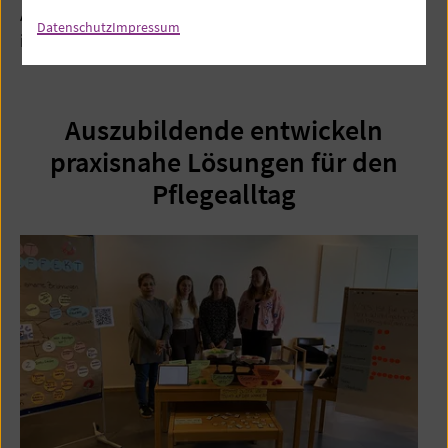
Auszubildenden und danken herzlich für die
Datenschutz
Impressum
inspirierenden Präsentationen!
Auszubildende entwickeln
praxisnahe Lösungen für den
Pflegealltag