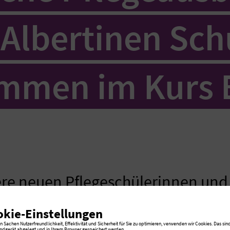
 Albertinen Sch
mmen im Kurs 
re neuen Pflegeschülerinnen und 
 Pflegeausbildung im Albertinen 
okie-Einstellungen
ommen.
 Sachen Nutzerfreundlichkeit, Effektivität und Sicherheit für Sie zu optimieren, verwenden wir Cookies. Das sind
ndgerät abgelegt und in Ihrem Browser gespeichert werden.