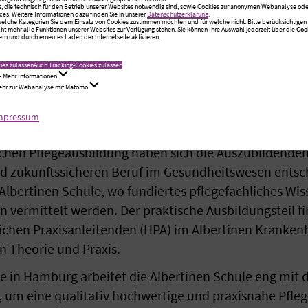
s, die technisch für den Betrieb unserer Websites notwendig sind, sowie Cookies zur anonymen Webanalyse oder
ces. Weitere Informationen dazu finden Sie in unserer
Datenschutzerklärung
.
 welche Kategorien Sie dem Einsatz von Cookies zustimmen möchten und für welche nicht. Bitte berücksichtigen S
cht mehr alle Funktionen unserer Websites zur Verfügung stehen. Sie können Ihre Auswahl jederzeit über die
Coo
rn und durch erneutes Laden der Internetseite aktivieren.
g von Theorie und P
ies zulassen
Auch Tracking-Cookies zulassen
- Mehr Informationen
Mehr zur Webanalyse mit Matomo
fand im Albertinen Krankenhaus statt, das für viele d
mpressum
end der Beruflichen Pflegeausbildung sein wird.
ichen Pflegeausbildung haben sich die Auszubildenden
d zukunftssicheren Beruf im Gesundheitswesen entsch
 Albertinen Schule, wo fundiertes pflegefachliches Wi
vermittelt werden. Der praktische Ausbildungsteil fi
ichen Praxisanleitenden (HPA) im Albertinen Krankenh
 Theorie und Praxis.
le in Hamburg arbeitet die Albertinen Schule eng mit
m eine qualitativ hochwertige und praxisnahe Pfleg