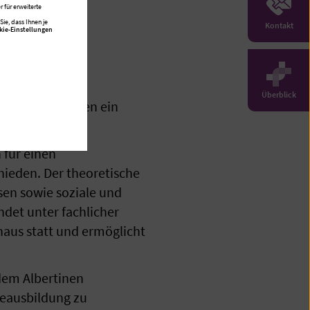
 für erweiterte
ie, dass Ihnen je
Kontakt
kie-Einstellungen
raxis
Überblick
er Auszubildenden ein
 für einen
ieden. Der theoretische
ssen sowie soziale und
ndet unter fachlicher
aus statt und ermöglicht
 dem Albertinen
eausbildung zu