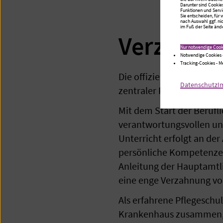
Darunter sind Cookie
Funktionen und Servi
Sie entscheiden, für
nach Auswahl ggf. ni
im Fuß der Seite ände
Verzahnun
Nur notwendige Cook
Notwendige Cookies 
Tracking-Cookies - 
Die offizielle Begrüßung 
Datenschutz
I
zentraler Praxisort währ
Mit dem Start der Berufl
verantwortungsvollen un
Unterricht erfolgt an der
persönliche Kompetenzen 
Anleitung der Hauptamtl
eine enge Verzahnung von
Als erfahrene Pflegeschu
Krankenhaus zusammen, u