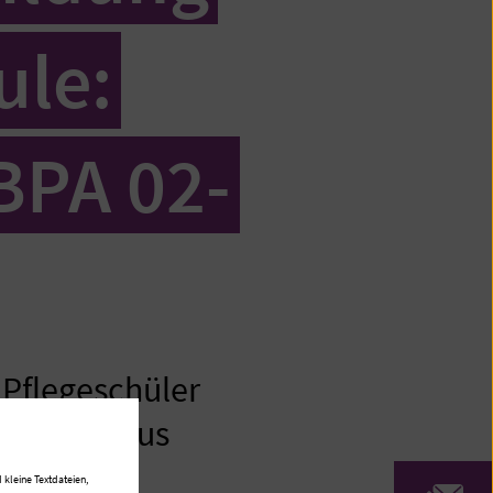
ule:
BPA 02-
Pflegeschüler
Krankenhaus
 kleine Textdateien,