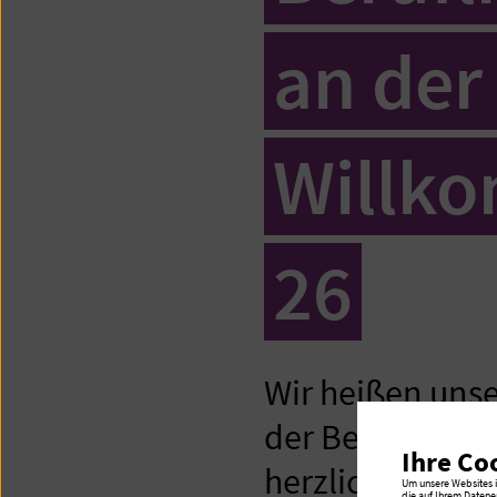
an der
Willko
26
Wir heißen unse
der Beruflichen
Ihre Co
herzlich willk
Um unsere Websites in
die auf Ihrem Datene