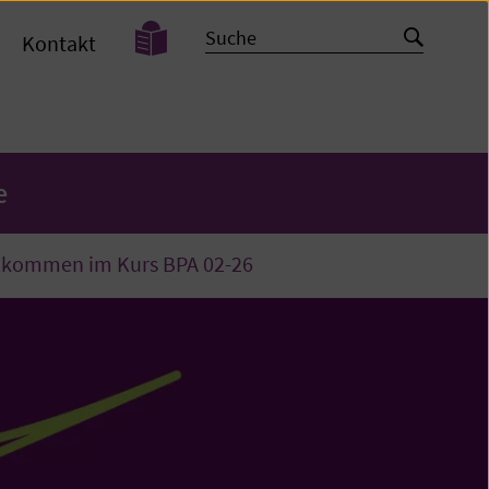
Leichte
Suche
Suche
Kontakt
Sprache
starten
e
illkommen im Kurs BPA 02-26